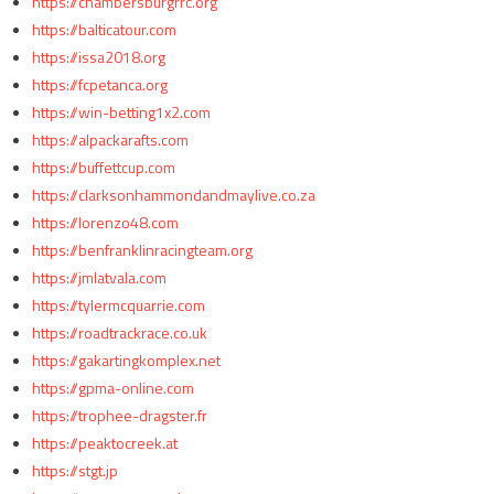
https://chambersburgrrc.org
https://balticatour.com
https://issa2018.org
https://fcpetanca.org
https://win-betting1x2.com
https://alpackarafts.com
https://buffettcup.com
https://clarksonhammondandmaylive.co.za
https://lorenzo48.com
https://benfranklinracingteam.org
https://jmlatvala.com
https://tylermcquarrie.com
https://roadtrackrace.co.uk
https://gakartingkomplex.net
https://gpma-online.com
https://trophee-dragster.fr
https://peaktocreek.at
https://stgt.jp