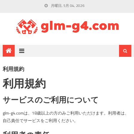
月曜日, 5月 04, 2026
利用規約
利用規約
サービスのご利用について
glm-g4.comは、18歳以上の方のみご利用いただけます。利用者は、
自己責任でサービスをご利用ください。