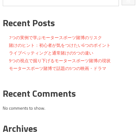
検
索
Recent Posts
7つの実例で学ぶモータースポーツ賭博のリスク
賭けのヒント：初心者が気をつけたい6つのポイント
ライブベッティングと通常賭けの5つの違い
9つの視点で掘り下げるモータースポーツ賭博の現状
モータースポーツ賭博で話題の5つの映画・ドラマ
Recent Comments
No comments to show.
Archives