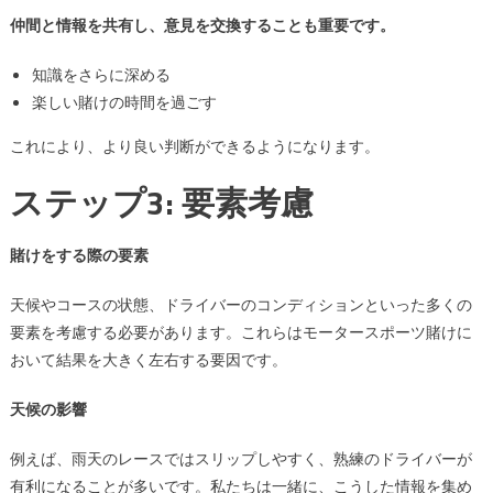
仲間と情報を共有し、意見を交換することも重要です。
知識をさらに深める
楽しい賭けの時間を過ごす
これにより、より良い判断ができるようになります。
ステップ3: 要素考慮
賭けをする際の要素
天候やコースの状態、ドライバーのコンディションといった多くの
要素を考慮する必要があります。これらはモータースポーツ賭けに
おいて結果を大きく左右する要因です。
天候の影響
例えば、雨天のレースではスリップしやすく、熟練のドライバーが
有利になることが多いです。私たちは一緒に、こうした情報を集め