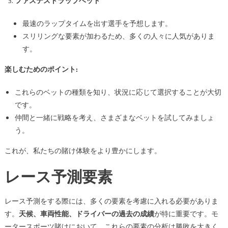
ファステストラップベット
最速のラップタイムを出す選手を予想します。
スリリングな要素が加わるため、多くの人々に人気がありま
す。
楽しむためのポイント:
これらのベットの種類を知り、状況に応じて選択することが大切
です。
仲間と一緒に戦略を考え、さまざまなベットを試してみましょ
う。
これが、私たちの賭け体験をより豊かにします。
レース予測要素
レース予測をする際には、多くの要素を考慮に入れる必要がありま
す。
天候、車両性能、ドライバーの過去の成績
が特に重要です。モ
ータースポーツ賭けにおいて、これらの要素の分析は勝敗を大きく