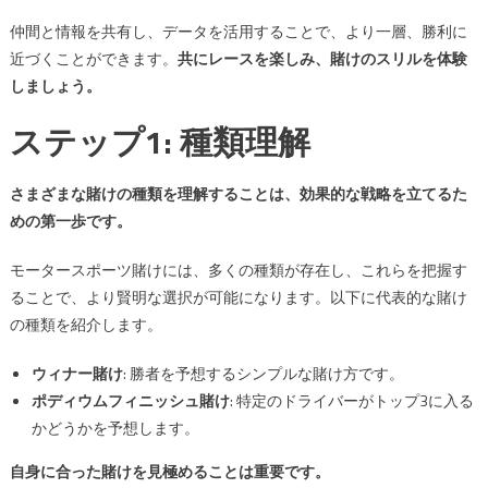
仲間と情報を共有し、データを活用することで、より一層、勝利に
近づくことができます。
共にレースを楽しみ、賭けのスリルを体験
しましょう。
ステップ1: 種類理解
さまざまな賭けの種類を理解することは、効果的な戦略を立てるた
めの第一歩です。
モータースポーツ賭けには、多くの種類が存在し、これらを把握す
ることで、より賢明な選択が可能になります。以下に代表的な賭け
の種類を紹介します。
ウィナー賭け
: 勝者を予想するシンプルな賭け方です。
ポディウムフィニッシュ賭け
: 特定のドライバーがトップ3に入る
かどうかを予想します。
自身に合った賭けを見極めることは重要です。