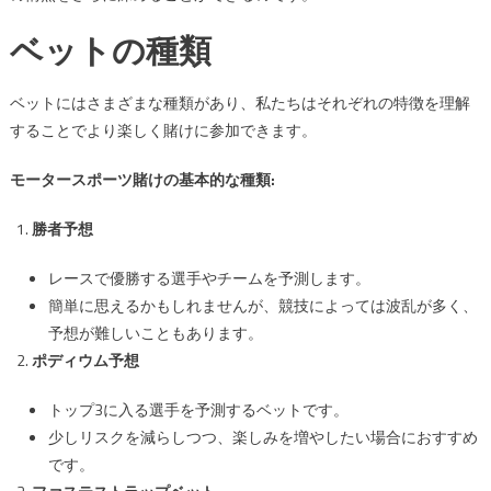
ベットの種類
ベットにはさまざまな種類があり、私たちはそれぞれの特徴を理解
することでより楽しく賭けに参加できます。
モータースポーツ賭けの基本的な種類:
勝者予想
レースで優勝する選手やチームを予測します。
簡単に思えるかもしれませんが、競技によっては波乱が多く、
予想が難しいこともあります。
ポディウム予想
トップ3に入る選手を予測するベットです。
少しリスクを減らしつつ、楽しみを増やしたい場合におすすめ
です。