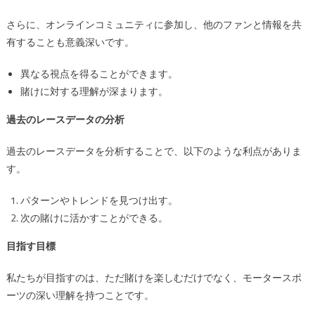
さらに、オンラインコミュニティに参加し、他のファンと情報を共
有することも意義深いです。
異なる視点を得ることができます。
賭けに対する理解が深まります。
過去のレースデータの分析
過去のレースデータを分析することで、以下のような利点がありま
す。
パターンやトレンドを見つけ出す。
次の賭けに活かすことができる。
目指す目標
私たちが目指すのは、ただ賭けを楽しむだけでなく、モータースポ
ーツの深い理解を持つことです。