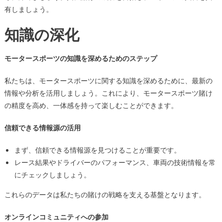
有しましょう。
知識の深化
モータースポーツの知識を深めるためのステップ
私たちは、モータースポーツに関する知識を深めるために、最新の
情報や分析を活用しましょう。これにより、モータースポーツ賭け
の精度を高め、一体感を持って楽しむことができます。
信頼できる情報源の活用
まず、信頼できる情報源を見つけることが重要です。
レース結果やドライバーのパフォーマンス、車両の技術情報を常
にチェックしましょう。
これらのデータは私たちの賭けの戦略を支える基盤となります。
オンラインコミュニティへの参加