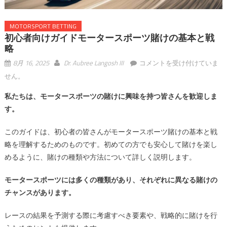
MOTORSPORT BETTING
初心者向けガイドモータースポーツ賭けの基本と戦
略
初
8月 16, 2025
Dr. Aubree Langosh III
コメントを受け付けていま
心
せん。
者
私たちは、モータースポーツの賭けに興味を持つ皆さんを歓迎しま
向
け
す。
ガ
このガイドは、初心者の皆さんがモータースポーツ賭けの基本と戦
イ
ド
略を理解するためのものです。初めての方でも安心して賭けを楽し
モ
めるように、賭けの種類や方法について詳しく説明します。
ー
タ
モータースポーツには多くの種類があり、それぞれに異なる賭けの
ー
チャンスがあります。
ス
ポ
レースの結果を予測する際に考慮すべき要素や、戦略的に賭けを行
ー