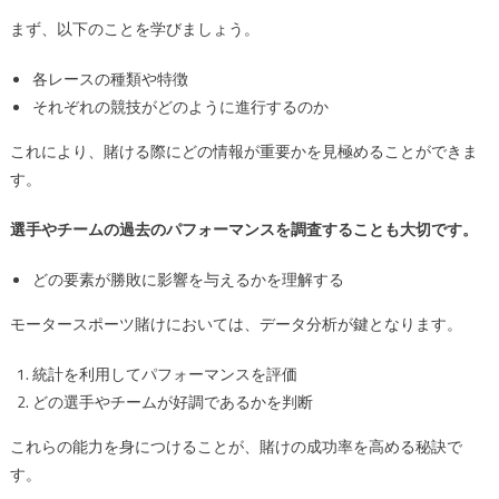
まず、以下のことを学びましょう。
各レースの種類や特徴
それぞれの競技がどのように進行するのか
これにより、賭ける際にどの情報が重要かを見極めることができま
す。
選手やチームの過去のパフォーマンスを調査することも大切です。
どの要素が勝敗に影響を与えるかを理解する
モータースポーツ賭けにおいては、データ分析が鍵となります。
統計を利用してパフォーマンスを評価
どの選手やチームが好調であるかを判断
これらの能力を身につけることが、賭けの成功率を高める秘訣で
す。