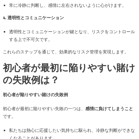
常に冷静に判断し、感情に左右されないように心がけます。
4. 透明性とコミュニケーション
透明性とコミュニケーションが鍵となり、リスクをコントロール
する上で不可欠です。
これらのステップを通じて、効果的なリスク管理を実現します。
初心者が最初に陥りやすい賭け
の失敗例は？
初心者が陥りやすい賭けの失敗例
初心者が最初に陥りやすい失敗の一つは、
感情に負けてしまうこと
です。
私たちは熱心に応援したい気持ちに駆られ、冷静な判断ができな
くなることがあります。