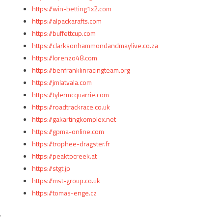
https://win-betting1x2.com
https://alpackarafts.com
https://buffettcup.com
https://clarksonhammondandmaylive.co.za
https://lorenzo48.com
https://benfranklinracingteam.org
https://jmlatvala.com
https://tylermcquarrie.com
https://roadtrackrace.co.uk
https://gakartingkomplex.net
https://gpma-online.com
https://trophee-dragster.fr
https://peaktocreek.at
https://stgt.jp
https://mst-group.co.uk
https://tomas-enge.cz
ァ