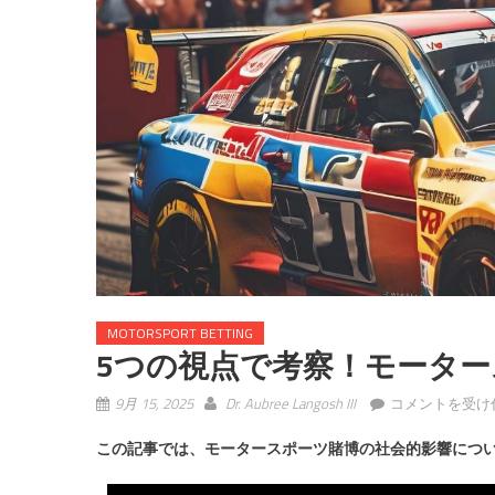
MOTORSPORT BETTING
5つの視点で考察！モータ
5
9月 15, 2025
Dr. Aubree Langosh III
コメントを受け
つ
この記事では、モータースポーツ賭博の社会的影響につ
の
視