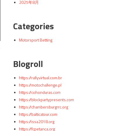
2025年8月
Categories
Motorsport Betting
こ
Blogroll
https://rallyvirtual.com.br
https://motochallenge.pl
https://cohonduras.com
https://blockpartypresents.com
https://chambersburgrrc.org
https://balticatour.com
https://issa2018.org
https://fcpetanca.org