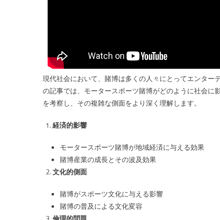
点
で
考
察！
モ
ー
タ
現代社会において、賭博は多くの人々にとってエンター
ー
の記事では、モータースポーツ賭博がどのように社会に
ス
を考察し、その複雑な側面をより深く理解します。
ポ
ー
経済的影響
ツ
賭
モータースポーツ賭博が地域経済に与える効果
博
賭博産業の成長とその波及効果
の
文化的側面
社
会
賭博がスポーツ文化に与える影響
的
賭博の普及による文化変容
影
響
倫理的問題