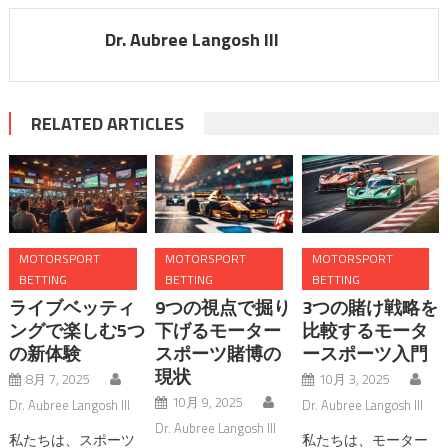
Dr. Aubree Langosh III
RELATED ARTICLES
MOTORSPORT
MOTORSPORT
MOTORSPORT
BETTING
BETTING
BETTING
ライブベッティ
9つの視点で掘り
3つの賭け戦略を
ングで楽しむ5つ
下げるモーター
比較するモータ
の新体験
スポーツ賭博の
ースポーツ入門
現状
8月 7, 2025
10月 3, 2025
10月 9, 2025
Dr. Aubree Langosh III
Dr. Aubree Langosh III
Dr. Aubree Langosh III
私たちは、スポーツ
私たちは、モーター