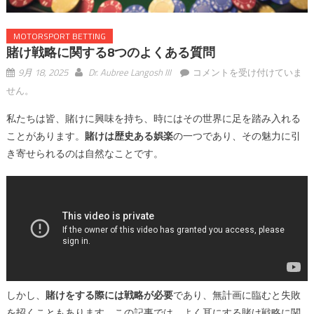
MOTORSPORT BETTING
賭け戦略に関する8つのよくある質問
賭
9月 18, 2025
Dr. Aubree Langosh III
コメントを受け付けていま
け
せん。
戦
私たちは皆、賭けに興味を持ち、時にはその世界に足を踏み入れる
略
に
ことがあります。
賭けは歴史ある娯楽
の一つであり、その魅力に引
関
き寄せられるのは自然なことです。
す
る
8
つ
の
よ
く
あ
しかし、
賭けをする際には戦略が必要
であり、無計画に臨むと失敗
る
を招くこともあります。この記事では、よく耳にする賭け戦略に関
質