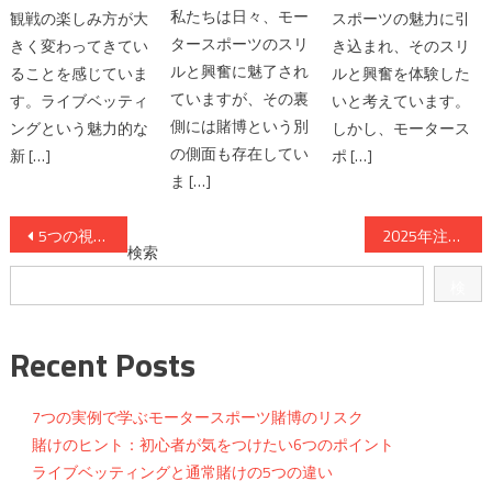
私たちは日々、モー
観戦の楽しみ方が大
スポーツの魅力に引
タースポーツのスリ
きく変わってきてい
き込まれ、そのスリ
ルと興奮に魅了され
ることを感じていま
ルと興奮を体験した
ていますが、その裏
す。ライブベッティ
いと考えています。
側には賭博という別
ングという魅力的な
しかし、モータース
の側面も存在してい
新 […]
ポ […]
ま […]
投
5つの視点で考察！モータースポーツ賭博の社会的影響
2025年注目のモータースポーツ賭博テーマ6選
検索
稿
検
ナ
索
ビ
Recent Posts
ゲ
7つの実例で学ぶモータースポーツ賭博のリスク
ー
賭けのヒント：初心者が気をつけたい6つのポイント
ライブベッティングと通常賭けの5つの違い