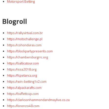
Motorsport Betting
Blogroll
https://rallyvirtual.com.br
https://motochallenge.pl
https://cohonduras.com
https://blockpartypresents.com
https://chambersburgrrc.org
https://balticatour.com
https://issa2018.org
https://fcpetanca.org
https://win-betting1x2.com
https://alpackarafts.com
https://buffettcup.com
https://clarksonhammondandmaylive.co.za
https://lorenzo48.com