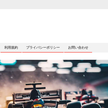
利用規約
プライバシーポリシー
お問い合わせ