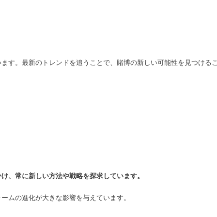
います。最新のトレンドを追うことで、賭博の新しい可能性を見つける
。
かけ、常に新しい方法や戦略を探求しています。
ォームの進化が大きな影響を与えています。