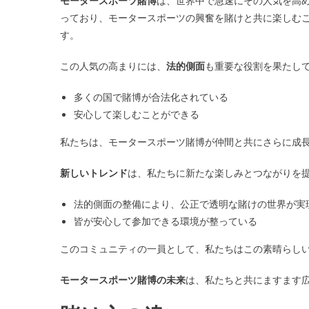
モータースポーツ賭博
は、世界中で急速にその人気を高
っており、モータースポーツの興奮を賭けと共に楽しむ
す。
この人気の高まりには、
法的側面
も重要な役割を果たし
多くの国で賭博が合法化されている
安心して楽しむことができる
私たちは、モータースポーツ賭博が仲間と共にさらに成
新しいトレンド
は、私たちに新たな楽しみとつながりを
法的側面の整備により、公正で透明な賭けの世界が実
皆が安心して参加できる環境が整っている
このコミュニティの一員として、私たちはこの素晴らし
モータースポーツ賭博の未来
は、私たちと共にますます