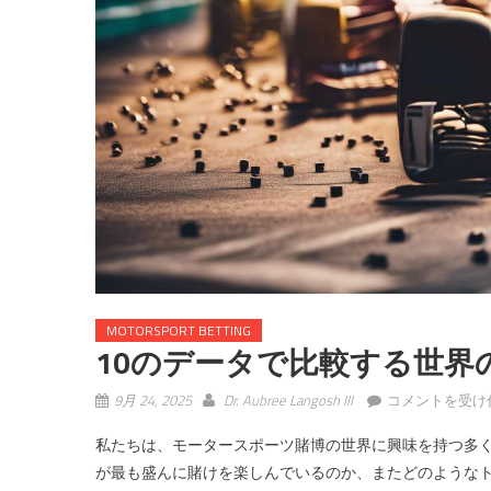
MOTORSPORT BETTING
10のデータで比較する世界
10
9月 24, 2025
Dr. Aubree Langosh III
コメントを受け
の
私たちは、モータースポーツ賭博の世界に興味を持つ多
デ
が最も盛んに賭けを楽しんでいるのか、またどのような
ー