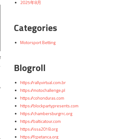
2025年8月
Categories
Motorsport Betting
タ
Blogroll
し
https://rallyvirtual.com.br
る
https://motochallenge.pl
https://cohonduras.com
https://blockpartypresents.com
https://chambersburgrrc.org
https://balticatour.com
https://issa2018.org
https://fcpetanca.org