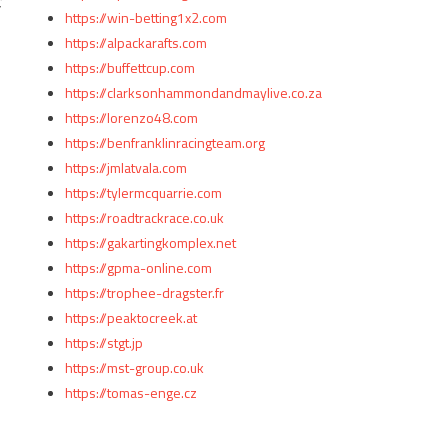
な
https://win-betting1x2.com
https://alpackarafts.com
https://buffettcup.com
https://clarksonhammondandmaylive.co.za
https://lorenzo48.com
https://benfranklinracingteam.org
https://jmlatvala.com
https://tylermcquarrie.com
https://roadtrackrace.co.uk
https://gakartingkomplex.net
https://gpma-online.com
https://trophee-dragster.fr
https://peaktocreek.at
https://stgt.jp
https://mst-group.co.uk
https://tomas-enge.cz