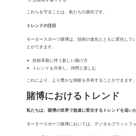
これらを守ることは、私たちの責任です。
トレンドの注目
モータースポーツ賭博は、技術の進化とともに変化して
とができます。
技術革新に伴う新しい賭け方
トレンドを共有し、仲間と楽しむ
これにより、より豊かな体験を共有することができます
賭博におけるトレンド
私たちは、賭博の世界で急速に変化するトレンドを追い
モータースポーツ賭博においては、デジタルプラットフ