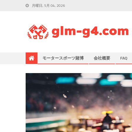
月曜日, 5月 04, 2026
モータースポーツ賭博
会社概要
FAQ