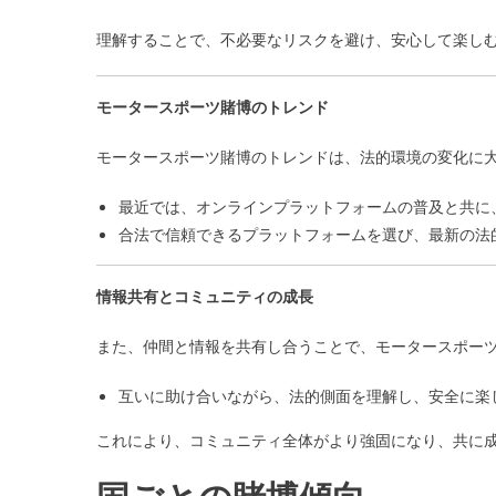
理解することで、不必要なリスクを避け、安心して楽し
モータースポーツ賭博のトレンド
モータースポーツ賭博のトレンドは、法的環境の変化に
最近では、オンラインプラットフォームの普及と共に
合法で信頼できるプラットフォームを選び、最新の法
情報共有とコミュニティの成長
また、仲間と情報を共有し合うことで、モータースポー
互いに助け合いながら、法的側面を理解し、安全に楽
これにより、コミュニティ全体がより強固になり、共に