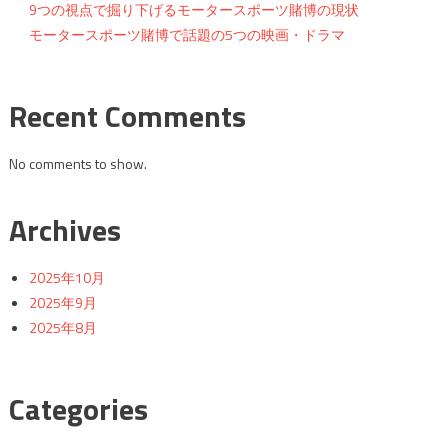
ョ
9つの視点で掘り下げるモータースポーツ賭博の現状
ト
モータースポーツ賭博で話題の5つの映画・ドラマ
ン
は
Recent Comments
No comments to show.
Archives
2025年10月
2025年9月
2025年8月
Categories