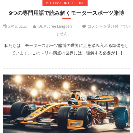
MOTORSPORT BETTING
9つの専門用語で読み解くモータースポーツ賭博
9
9月 9, 2025
Dr. Aubree Langosh III
コメントを受け付けてい
つ
ません。
の
私たちは、モータースポーツ賭博の世界に足を踏み入れる準備をし
専
ています。このスリル満点の世界には、理解する必要が […]
門
用
語
で
読
み
解
く
モ
ー
タ
ー